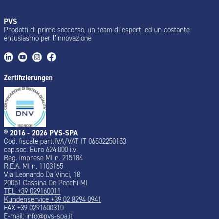
PVS
Prodotti di primo soccorso, un team di esperti ed un costante
entusiasmo per l’innovazione
Zertifizierungen
® 2016 - 2026 PVS-SPA
Cod. fiscale part.IVA/VAT IT 06532250153
cap.soc. Euro 624.000 i.v.
Reg. imprese MI n. 215184
R.E.A. MI n. 1103165
Via Leonardo Da Vinci, 18
20051 Cassina De Pecchi MI
TEL +39 029160011
Kundenservice +39 02 8294 0941
FAX +39 0291600310
E-mail:
info@pvs-spa.it