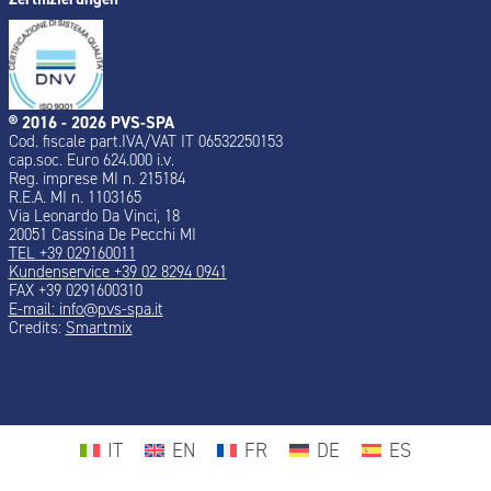
® 2016 - 2026 PVS-SPA
Cod. fiscale part.IVA/VAT IT 06532250153
cap.soc. Euro 624.000 i.v.
Reg. imprese MI n. 215184
R.E.A. MI n. 1103165
Via Leonardo Da Vinci, 18
20051 Cassina De Pecchi MI
TEL +39 029160011
Kundenservice +39 02 8294 0941
FAX +39 0291600310
E-mail:
info@pvs-spa.it
Credits:
Smartmix
IT
EN
FR
DE
ES