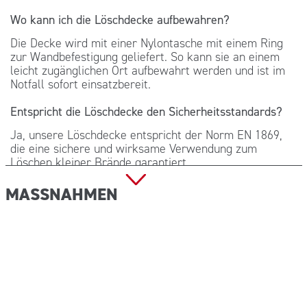
Wo kann ich die Löschdecke aufbewahren?
Die Decke wird mit einer Nylontasche mit einem Ring
zur Wandbefestigung geliefert. So kann sie an einem
leicht zugänglichen Ort aufbewahrt werden und ist im
Notfall sofort einsatzbereit.
Entspricht die Löschdecke den Sicherheitsstandards?
Ja, unsere Löschdecke entspricht der Norm EN 1869,
die eine sichere und wirksame Verwendung zum
Löschen kleiner Brände garantiert.
Ist es einfach, die Löschdecke zu benutzen?
MASSNAHMEN
Unbedingt. Die Decke ist für den sofortigen und
einfachen Einsatz konzipiert. Der schnell zu öffnende
COP215: 150×100 cm im Umschlag
Klettverschlussbeutel ermöglicht ein schnelles
Herausziehen, und die Größe von 150×100 cm bietet
eine ausreichende Abdeckung zum Löschen von Haus-
oder Arbeitsbränden.