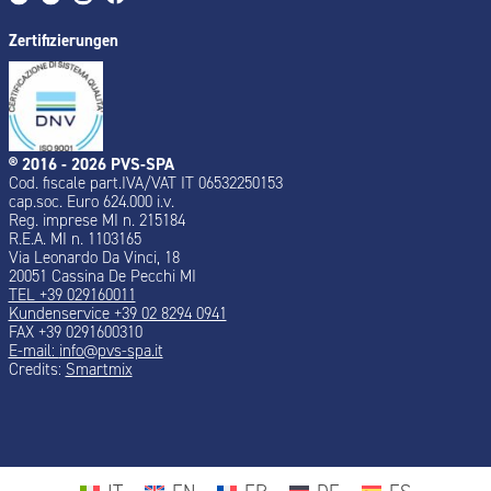
Zertifizierungen
® 2016 - 2026 PVS-SPA
Cod. fiscale part.IVA/VAT IT 06532250153
cap.soc. Euro 624.000 i.v.
Reg. imprese MI n. 215184
R.E.A. MI n. 1103165
Via Leonardo Da Vinci, 18
20051 Cassina De Pecchi MI
TEL +39 029160011
Kundenservice +39 02 8294 0941
FAX +39 0291600310
E-mail:
info@pvs-spa.it
Credits:
Smartmix