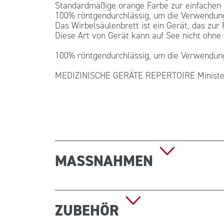
Standardmäßige orange Farbe zur einfachen Id
100% röntgendurchlässig, um die Verwendung
Das Wirbelsäulenbrett ist ein Gerät, das zur
Diese Art von Gerät kann auf See nicht oh
100% röntgendurchlässig, um die Verwendung
MEDIZINISCHE GERÄTE REPERTOIRE Ministeri
MASSNAHMEN
Abmessungen (B x T x H): 184 x 44 x 6,5 cm G
ZUBEHÖR