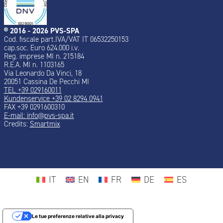
® 2016 - 2026 PVS-SPA
Cod. fiscale part.IVA/VAT IT 06532250153
cap.soc. Euro 624.000 i.v.
Reg. imprese MI n. 215184
R.E.A. MI n. 1103165
Via Leonardo Da Vinci, 18
20051 Cassina De Pecchi MI
TEL +39 029160011
Kundenservice +39 02 8294 0941
FAX +39 0291600310
E-mail:
info@pvs-spa.it
Credits:
Smartmix
IT
EN
FR
DE
ES
Le tue preferenze relative alla privacy