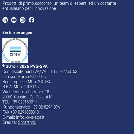
Prodotti di primo soccorso, un team di esperti ed un costante
entusiasmo per l’innovazione
Zertifizierungen
® 2016 - 2026 PVS-SPA
Cod. fiscale part.IVA/VAT IT 06532250153
cap.soc. Euro 624.000 i.v.
Reg. imprese MI n. 215184
R.E.A. MI n. 1103165
Via Leonardo Da Vinci, 18
20051 Cassina De Pecchi MI
TEL +39 029160011
Kundenservice +39 02 8294 0941
FAX +39 0291600310
E-mail:
info@pvs-spa.it
Credits:
Smartmix